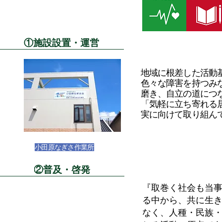
①施設設置・運営
地域に根差した活動
色々な障害を持つみ
磨き、自立の道につ
「気軽に立ち寄れる
実に向けて取り組ん
​小田原なぎさ作業所​​
②普及・啓発
『取巻く社会も当
る中から、共に生
なく、人種・民族