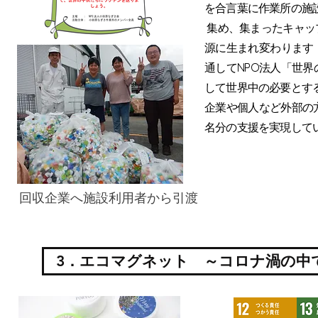
を合言葉に作業所の施
集め、集まったキャッ
源に生まれ変わります
通して
NPO法人「世
して世界中の必要とす
企業や個人など外部の
名分の支援を実現して
回収企業へ施設利用者から引渡
3．エコマグネット ～コロナ渦の中