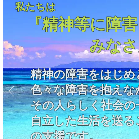
私たちは
『精神等に障害
みなさんの
精神の障害をはじめ
色々な障害を抱えな
その人らしく社会の
​自立した生活を送る
の支援です。