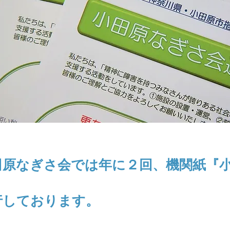
田原なぎさ会では年に２回、
機関紙『
行しております。