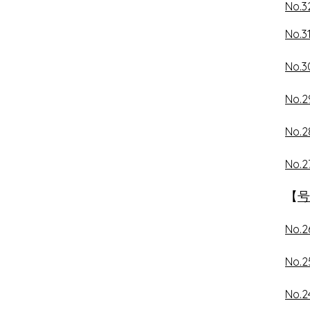
No.
No.
No.
No.
No.
No.
​【
号
No.
No.
No.