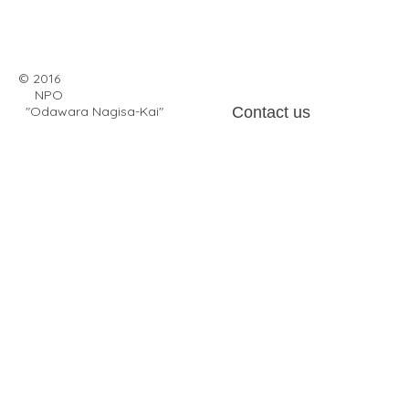
© 2016
NPO
"Odawara Nagisa-Kai"
Contact us