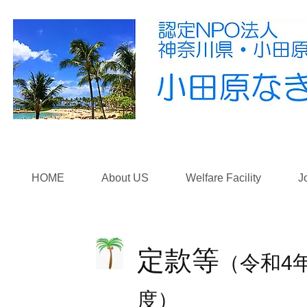
HOME
About US
Welfare Facility
J
​定款等
（令和4
度）