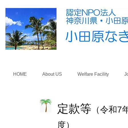
HOME
About US
Welfare Facility
J
​定款等
（令和7
度）