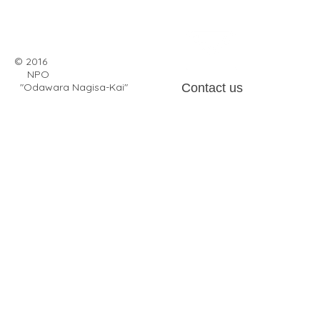
© 2016
NPO
"Odawara Nagisa-Kai"
Contact us