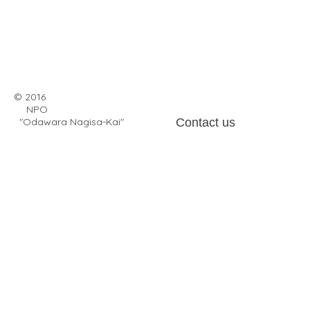
© 2016
NPO
"Odawara Nagisa-Kai"
Contact us